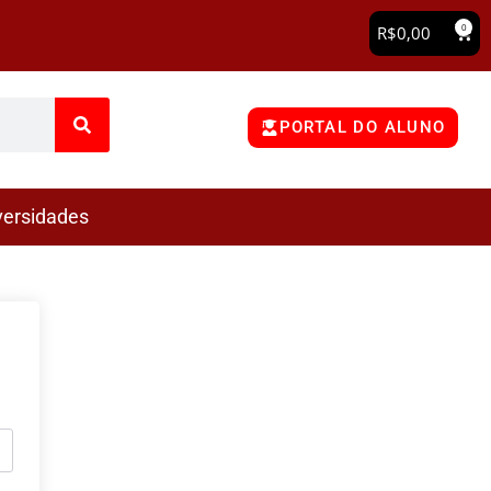
0
R$
0,00
PORTAL DO ALUNO
versidades