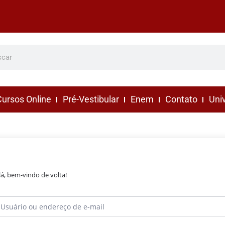
ursos Online
Pré-Vestibular
Enem
Contato
Uni
lá, bem-vindo de volta!