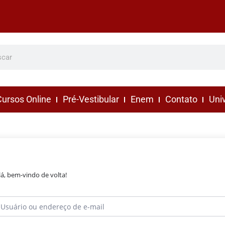
ursos Online
Pré-Vestibular
Enem
Contato
Uni
lá, bem-vindo de volta!