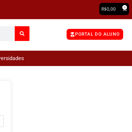
0
R$
0,00
PORTAL DO ALUNO
versidades