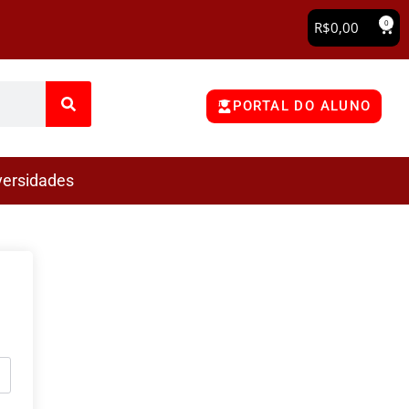
0
R$
0,00
PORTAL DO ALUNO
versidades