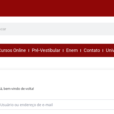
ursos Online
Pré-Vestibular
Enem
Contato
Uni
lá, bem-vindo de volta!