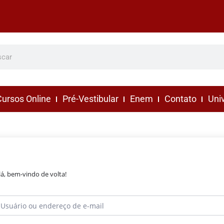
ursos Online
Pré-Vestibular
Enem
Contato
Uni
lá, bem-vindo de volta!