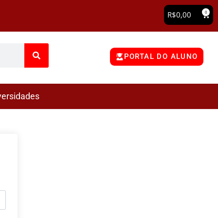
0
R$
0,00
PORTAL DO ALUNO
versidades