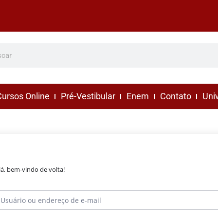
ursos Online
Pré-Vestibular
Enem
Contato
Uni
lá, bem-vindo de volta!