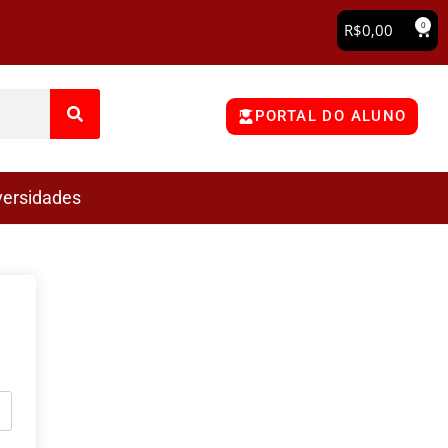
0
R$
0,00
PORTAL DO ALUNO
versidades