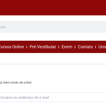
ursos Online
Pré-Vestibular
Enem
Contato
Uni
lá, bem-vindo de volta!