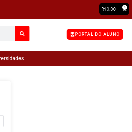
0
R$
0,00
PORTAL DO ALUNO
versidades