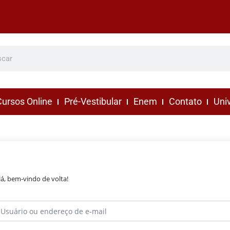
ursos Online
Pré-Vestibular
Enem
Contato
Uni
lá, bem-vindo de volta!