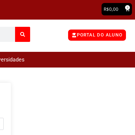
0
R$
0,00
PORTAL DO ALUNO
versidades