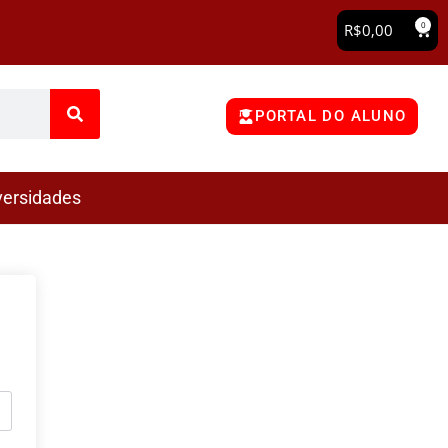
0
R$
0,00
PORTAL DO ALUNO
versidades