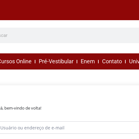
ursos Online
Pré-Vestibular
Enem
Contato
Uni
lá, bem-vindo de volta!