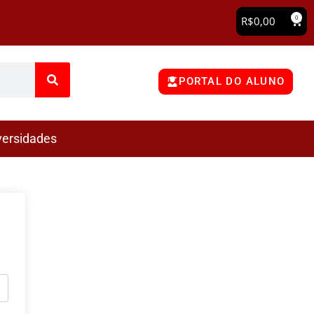
0
R$
0,00
PORTAL DO ALUNO
versidades