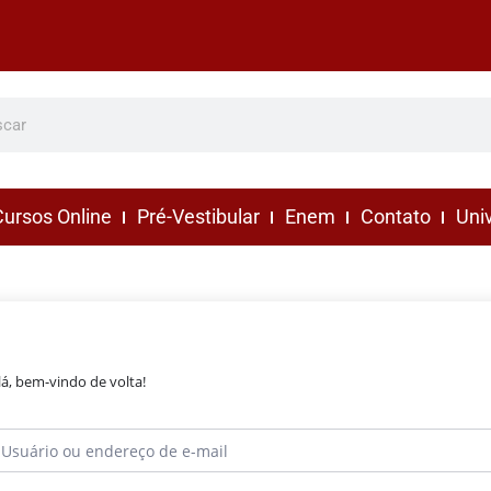
ursos Online
Pré-Vestibular
Enem
Contato
Uni
lá, bem-vindo de volta!