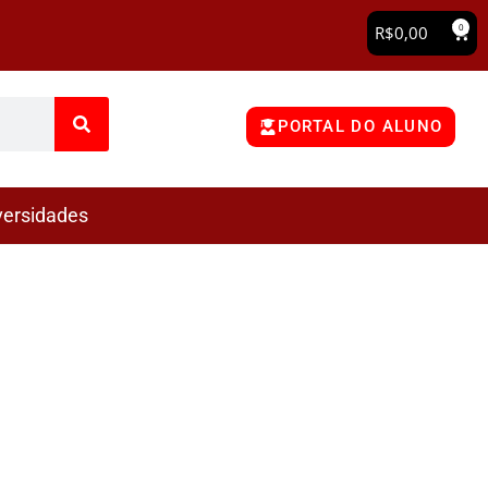
0
R$
0,00
PORTAL DO ALUNO
versidades