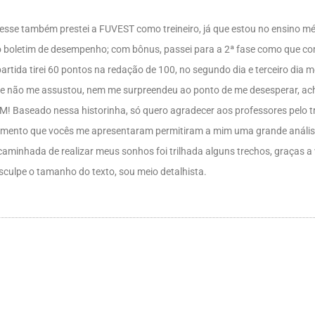
se também prestei a FUVEST como treineiro, já que estou no ensino médi
 boletim de desempenho; com bônus, passei para a 2ª fase como que com 5
artida tirei 60 pontos na redação de 100, no segundo dia e terceiro di
se não me assustou, nem me surpreendeu ao ponto de me desesperar, ach
IM! Baseado nessa historinha, só quero agradecer aos professores pelo tr
ecimento que vocês me apresentaram permitiram a mim uma grande anális
 caminhada de realizar meus sonhos foi trilhada alguns trechos, graças 
sculpe o tamanho do texto, sou meio detalhista.