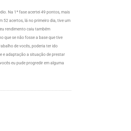
o. Na 1ª fase acertei 49 pontos, mais
2 acertos, lá no primeiro dia, tive um
a meu rendimento caiu também
o que se não fosse a base que tive
abalho de vocês, poderia ter ido
e e adaptação a situação de prestar
a vocês eu pude progredir em alguma