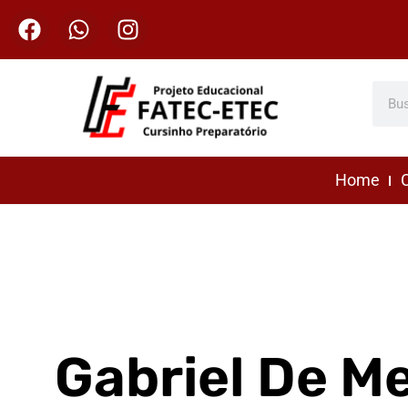
Home
C
Gabriel De M