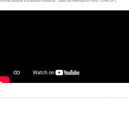
Universidade Estadual Paulista “Júlio de Mesquita Filho” (UNESP)