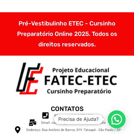
Pré-Vestibulinho ETEC - Cursinho
Preparatório Online 2025. Todos os
direitos reservados.
CONTATOS
Whatsapp: (11) 3455-1232
Precisa de Ajuda?
Email: contato@pre-vestibulinhoetec.online
Endereço: Rua Antônio de Barros, 819 -Tatuapé - São Paulo / SP