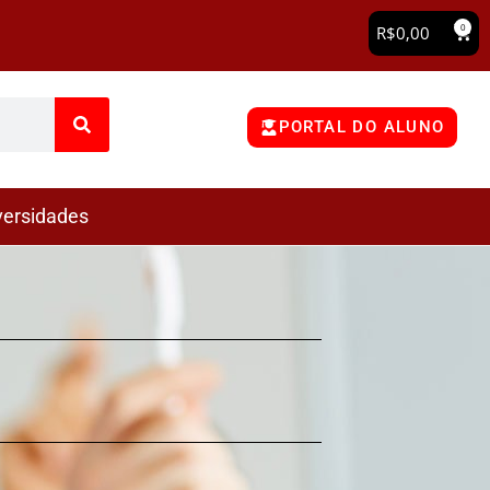
0
R$
0,00
PORTAL DO ALUNO
versidades