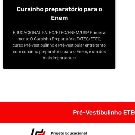
Cursinho preparatório para o
Enem
EDUCACIONAL FATEC/ETEC/ENEM/USP Primeira
mente O Cursinho Preparatório FATEC/ETEC,
curso Pré-vestibulinho e Pré-vestibular entre tanto
com cursinho preparatório para o Enem, é um dos
mais importantes
Pré-Vestibulinho ETEC