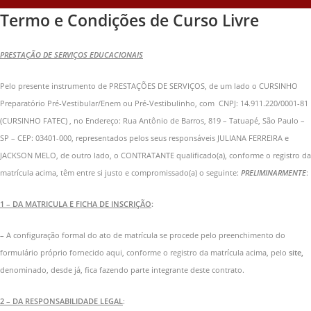
Termo e Condições de Curso Livre
PRESTAÇÃO DE SERVIÇOS EDUCACIONAIS
Pelo presente instrumento de PRESTAÇÕES DE SERVIÇOS, de um lado o CURSINHO
Preparatório Pré-Vestibular/Enem ou Pré-Vestibulinho, com CNPJ: 14.911.220/0001-81
(CURSINHO FATEC) , no Endereço: Rua Antônio de Barros, 819 – Tatuapé, São Paulo –
SP – CEP: 03401-000, representados pelos seus responsáveis JULIANA FERREIRA e
JACKSON MELO, de outro lado, o CONTRATANTE qualificado(a), conforme o registro da
matrícula acima, têm entre si justo e compromissado(a) o seguinte:
PRELIMINARMENTE
:
1 – DA MATRICULA E FICHA DE INSCRIÇÃO
:
–
A configuração formal do ato de matrícula se procede pelo preenchimento do
formulário próprio fornecido aqui, conforme o registro da matrícula acima, pelo
site,
denominado, desde já, fica fazendo parte integrante deste contrato.
2 – DA RESPONSABILIDADE LEGAL
: