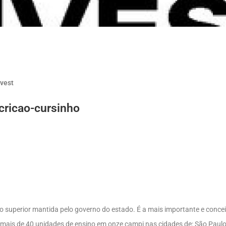
uvest
scricao-cursinho
no superior mantida pelo governo do estado. É a mais importante e conce
i mais de 40 unidades de ensino em onze campi nas cidades de: São Paulo