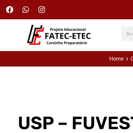
Home
C
USP – FUVES