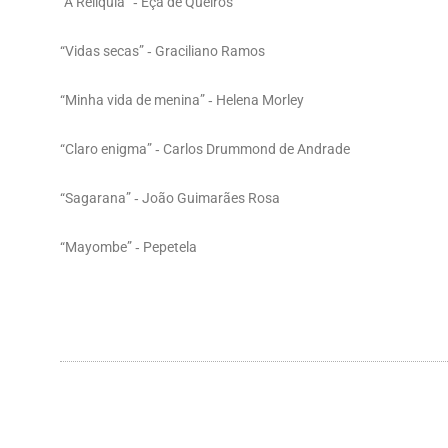
“A Relíquia” ‐ Eça de Queirós
“Vidas secas” ‐ Graciliano Ramos
“Minha vida de menina” ‐ Helena Morley
“Claro enigma” ‐ Carlos Drummond de Andrade
“Sagarana” ‐ João Guimarães Rosa
“Mayombe” ‐ Pepetela