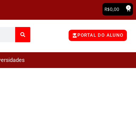
0
R$
0,00
PORTAL DO ALUNO
versidades